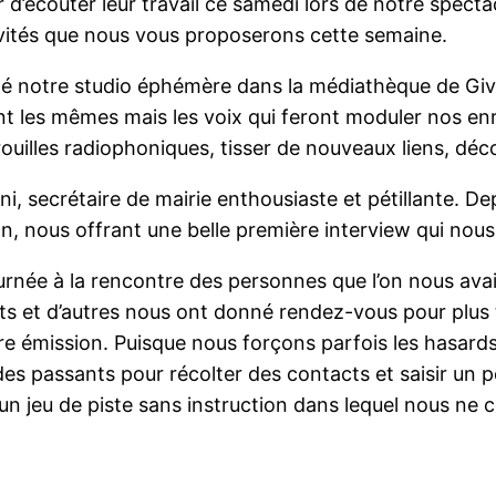
ir d’écouter leur travail ce samedi lors de notre spect
ivités que nous vous proposerons cette semaine.
té notre studio éphémère dans la médiathèque de Givo
t les mêmes mais les voix qui feront moduler nos enr
lles radiophoniques, tisser de nouveaux liens, déco
 secrétaire de mairie enthousiaste et pétillante. Depu
, nous offrant une belle première interview qui nous a
née à la rencontre des personnes que l’on nous avait
ents et d’autres nous ont donné rendez-vous pour plu
re émission. Puisque nous forçons parfois les hasard
des passants pour récolter des contacts et saisir un 
n jeu de piste sans instruction dans lequel nous ne 