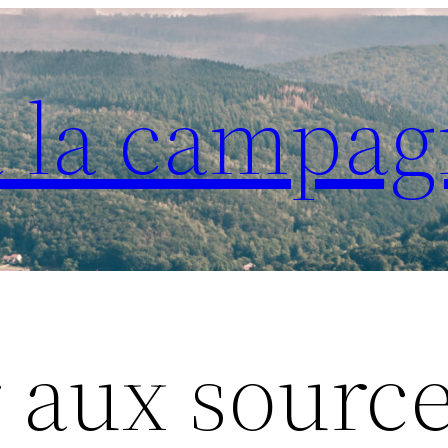
à la campag
 aux source