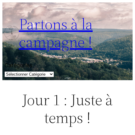
Aller
au
Partons à la
contenu
campagne !
Catégories
Jour 1 : Juste à
temps !