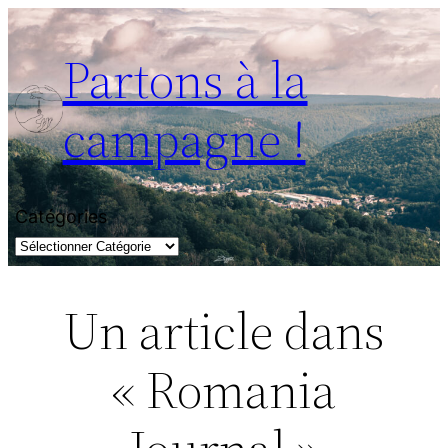
Aller
au
Partons à la
contenu
campagne !
Catégories
Un article dans
« Romania