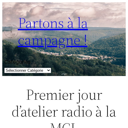
Aller
au
Partons à la
contenu
campagne !
Catégories
Premier jour
d’atelier radio à la