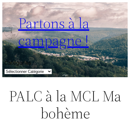
Aller
au
Partons à la
contenu
campagne !
Catégories
PALC à la MCL Ma
bohème