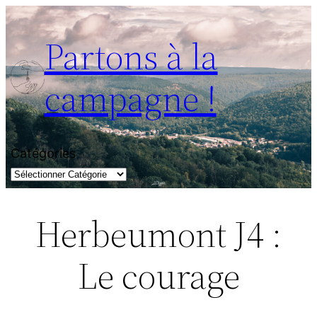
Aller
au
Partons à la
contenu
campagne !
Catégories
Herbeumont J4 :
Le courage