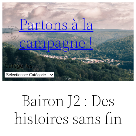
Aller
au
Partons à la
contenu
campagne !
Catégories
Bairon J2 : Des
histoires sans fin