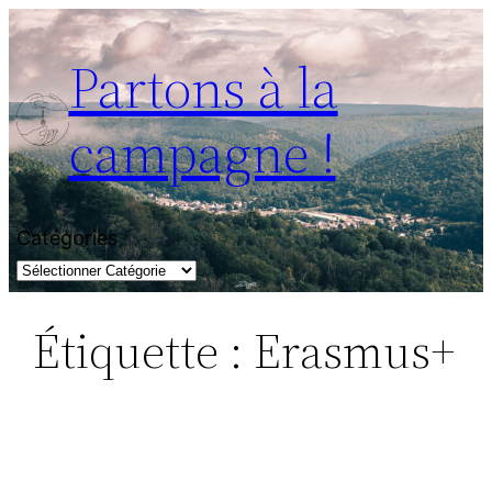
Partons à la
campagne !
Catégories
Étiquette :
Erasmus+